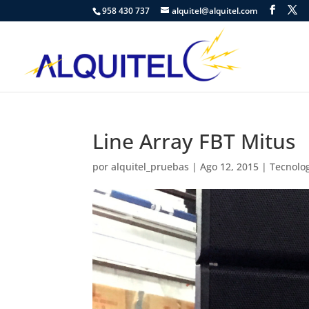
958 430 737
alquitel@alquitel.com
Line Array FBT Mitus
por
alquitel_pruebas
|
Ago 12, 2015
|
Tecnolo