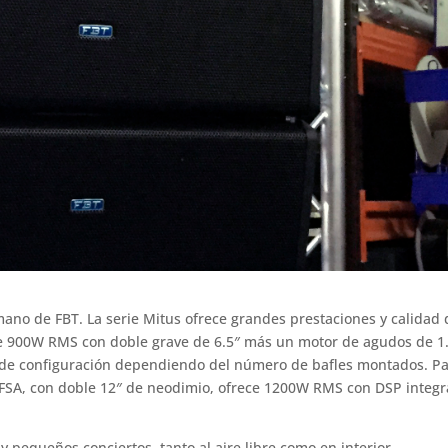
 mano de FBT. La serie Mitus ofrece grandes prestaciones y calidad 
nde 900W RMS con doble grave de 6.5″ más un motor de agudos de 1.
 de configuración dependiendo del número de bafles montados. P
2FSA, con doble 12″ de neodimio, ofrece 1200W RMS con DSP integ
y pequeños conciertos, tanto al aire libre como en interior.