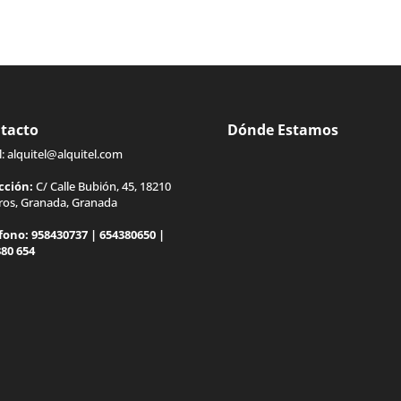
tacto
Dónde Estamos
l:
alquitel@alquitel.com
cción:
C/ Calle Bubión, 45, 18210
gros, Granada, Granada
fono:
958430737
|
654380650
|
380 654