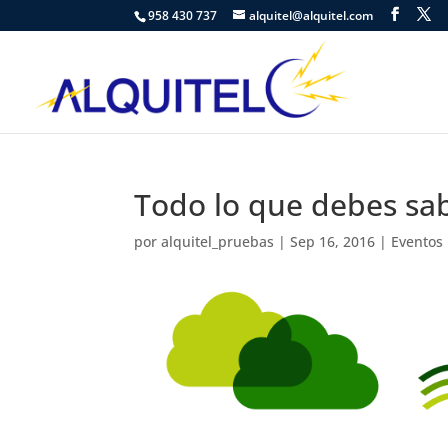
958 430 737
alquitel@alquitel.com
Todo lo que debes sab
por
alquitel_pruebas
|
Sep 16, 2016
|
Eventos