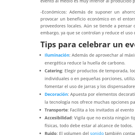
evento al medio es muy inferior al producido p
-Económicos: Además de suponer un ahorro
provocar un beneficio económico en el entor
proveedores locales. Aún se tiende a pensar q
embargo, ya que se controlan y reduce el uso d
Tips para celebrar un ev
Iluminación
: Además de aprovechar al máxim
energética reduce la huella de carbono.
Catering
: Elegir productos de temporada, loca
individuales o en pequeñas porciones, utiliz
fomentar el uso de jarras y los dispensadore
Decoración
: Apuesta por elementos decorativ
la tecnología nos ofrece muchas opciones pa
Transporte
: Facilita a los invitados al even
Accesibilidad
: Vigila que no exista ningún t
físicas, todo debe estar al alcance de todos.
Ruido
: El volumen del
sonido
también contam