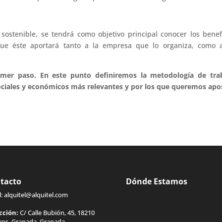
ostenible, se tendrá como objetivo principal conocer los benef
que éste aportará tanto a la empresa que lo organiza, como a
rimer paso. En este punto definiremos la metodología de trab
ciales y económicos más relevantes y por los que queremos apo
tacto
Dónde Estamos
l:
alquitel@alquitel.com
cción:
C/ Calle Bubión, 45, 18210
gros, Granada, Granada