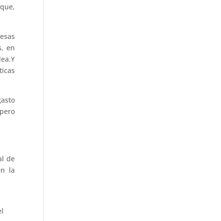
 que,
esas
s, en
dea.Y
ticas
asto
 pero
al de
n la
el