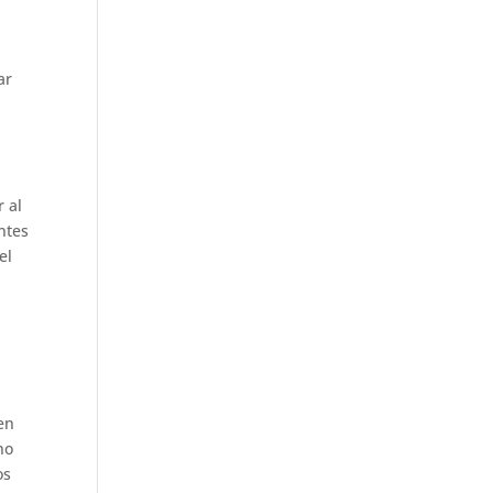
ar
 al
ntes
el
en
no
os