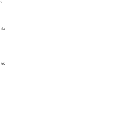
s
ala
las