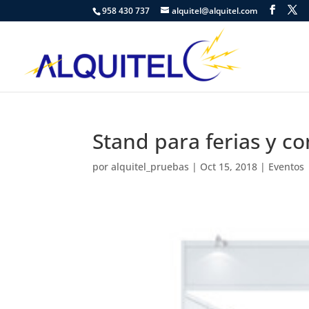
958 430 737
alquitel@alquitel.com
Stand para ferias y co
por
alquitel_pruebas
|
Oct 15, 2018
|
Eventos