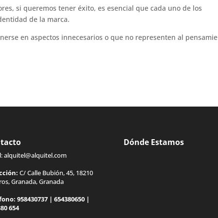
es, si queremos tener éxito, es esencial que cada uno de los
dentidad de la marca.
tenerse en aspectos innecesarios o que no representen al pensami
tacto
Dónde Estamos
l:
alquitel@alquitel.com
cción:
C/ Calle Bubión, 45, 18210
gros, Granada, Granada
fono:
958430737
|
654380650
|
380 654