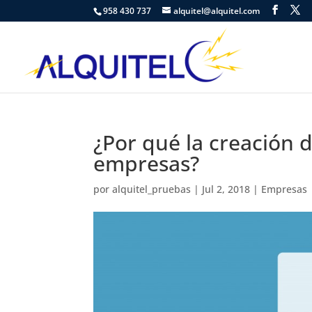
958 430 737
alquitel@alquitel.com
¿Por qué la creación d
empresas?
por
alquitel_pruebas
|
Jul 2, 2018
|
Empresas