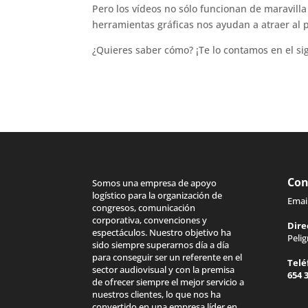
Pero los vídeos no sólo funcionan de maravilla
herramientas gráficas nos ayudan a atraer al 
¿Quieres saber cómo? ¡Te lo contamos en el si
Con
Somos una empresa de apoyo
logístico para la organización de
Emai
congresos, comunicación
corporativa, convenciones y
Dire
espectáculos. Nuestro objetivo ha
Peli
sido siempre superarnos día a día
para conseguir ser un referente en el
Telé
sector audiovisual y con la premisa
654 
de ofrecer siempre el mejor servicio a
nuestros clientes, lo que nos ha
convertido en una empresa líder en