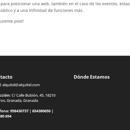
 para posicionar una web, también en el caso de los eventos, estas
público y a una infinidad de funciones más.
guiente post!
tacto
Dónde Estamos
l:
alquitel@alquitel.com
cción:
C/ Calle Bubión, 45, 18210
gros, Granada, Granada
fono:
958430737
|
654380650
|
380 654