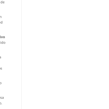
 de
en
ed
tivo
nido
a
os
o
osa
o.