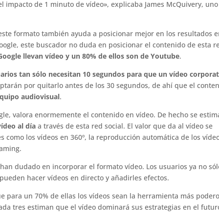
 el impacto de 1 minuto de vídeo», explicaba James McQuivery, uno
 este formato también ayuda a posicionar mejor en los resultados 
gle, este buscador no duda en posicionar el contenido de esta r
 Google llevan vídeo y un 80% de ellos son de Youtube
.
uarios tan sólo necesitan 10 segundos para que un vídeo corpora
 optarán por quitarlo antes de los 30 segundos, de ahí que el conte
quipo audiovisual
.
gle, valora enormemente el contenido en vídeo. De hecho se estim
ídeo al día
a través de esta red social. El valor que da al vídeo se
 como los vídeos en 360º, la reproducción automática de los víde
eaming.
han dudado en incorporar el formato vídeo. Los usuarios ya no sól
pueden hacer vídeos en directo y añadirles efectos.
e para un 70% de ellas los vídeos sean la herramienta más poder
ada tres estiman que el vídeo dominará sus estrategias en el futur