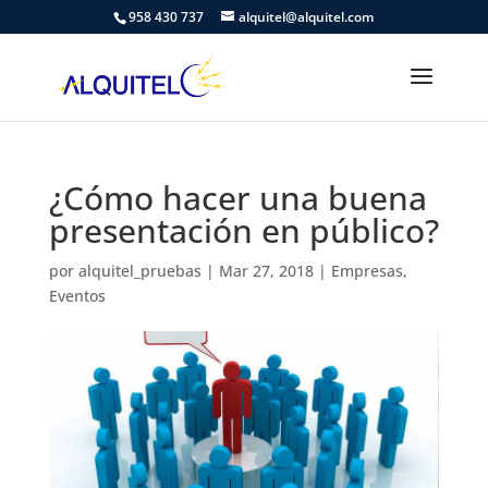
958 430 737
alquitel@alquitel.com
¿Cómo hacer una buena
presentación en público?
por
alquitel_pruebas
|
Mar 27, 2018
|
Empresas
,
Eventos