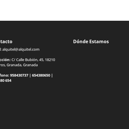
tacto
Dónde Estamos
l:
alquitel@alquitel.com
cción:
C/ Calle Bubión, 45, 18210
gros, Granada, Granada
fono:
958430737
|
654380650
|
380 654