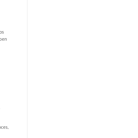
os
eben
l
e
oces,