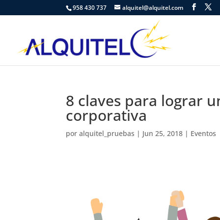
958 430 737
alquitel@alquitel.com
8 claves para lograr
corporativa
por
alquitel_pruebas
|
Jun 25, 2018
|
Eventos