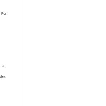
. Por
 la
ales